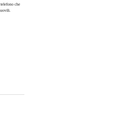
 telefono che 
uovili. 