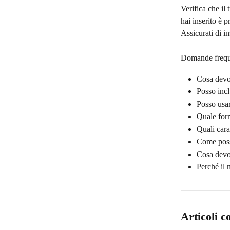
Verifica che il
hai inserito è 
Assicurati di in
Domande freque
Cosa devo 
Posso incl
Posso usar
Quale form
Quali cara
Come posso
Cosa devo 
Perché il 
Articoli c