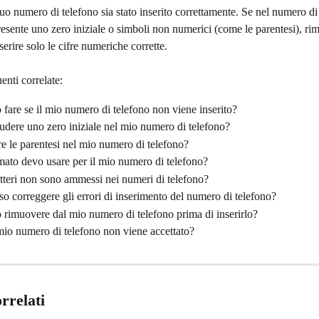
 tuo numero di telefono sia stato inserito correttamente. Se nel numero di
presente uno zero iniziale o simboli non numerici (come le parentesi), rim
serire solo le cifre numeriche corrette.
nti correlate:
fare se il mio numero di telefono non viene inserito?
udere uno zero iniziale nel mio numero di telefono?
e le parentesi nel mio numero di telefono?
ato devo usare per il mio numero di telefono?
tteri non sono ammessi nei numeri di telefono?
 correggere gli errori di inserimento del numero di telefono?
rimuovere dal mio numero di telefono prima di inserirlo?
mio numero di telefono non viene accettato?
orrelati