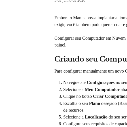
5 de junho de 2026
Embora o Manus possa implantar auto
exigir, você também pode querer criar e
Configurar seu Computador em Nuvem é 
painel.
Criando seu Comp
Para configurar manualmente um novo C
Navegue até 
Configurações
 no se
Selecione a 
Meu Computador
 aba
Clique no botão 
Criar Computad
Escolha o seu 
Plano
 desejado (Bas
de recursos.
Selecione a 
Localização
 do seu ser
Configure seus requisitos de capaci