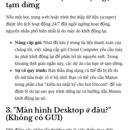
tạm dừng
Nếu một bot, trang web hoặc trình thu thập dữ liệu (scraper) 
được lên lịch hoạt động 24/7 đột ngột ngừng hoạt động, 
nguyên nhân phổ biến nhất là do máy ảo khởi động lại.
Nâng cấp gói:
 Như đã lưu ý trong tài liệu thanh toán của 
chúng tôi, việc nâng cấp gói Cloud Computer yêu cầu máy 
ảo phải khởi động lại để phân bổ tài nguyên mới. Trong 
khoảng thời gian ngắn này, các dự án của bạn sẽ tạm dừng.
Sự cố quy trình:
 Bản thân ứng dụng có thể đã bị lỗi do 
lỗi mã hóa hoặc rò rỉ bộ nhớ. Bạn có thể yêu cầu Manus 
trong phần chat "kiểm tra nhật ký cho bot Discord" để xác 
định lý do tại sao quy trình dừng lại và hướng dẫn Manus 
khởi động lại nó.
3. "Màn hình Desktop ở đâu?" 
(Không có GUI)
Một điểm gây nhầm lẫn thường gặp là việc thiếu giao diện 