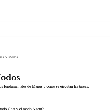
nes & Modos
Modos
os fundamentales de Manus y cómo se ejecutan las tareas.
l modo Chat y el modo Agent?