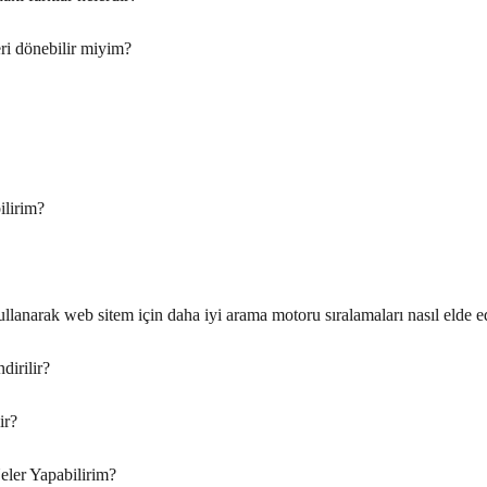
i dönebilir miyim?
ilirim?
lanarak web sitem için daha iyi arama motoru sıralamaları nasıl elde ed
irilir?
ir?
eler Yapabilirim?