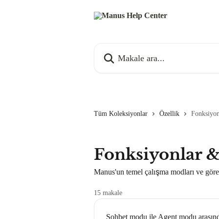
Ana içeriğe geç
Makale ara...
Tüm Koleksiyonlar
Özellik
Fonksiyo
Fonksiyonlar 
Manus'un temel çalışma modları ve görev
15 makale
Sohbet modu ile Agent modu arasında