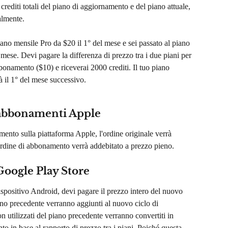
 i crediti totali del piano di aggiornamento e del piano attuale, 
almente.
iano mensile Pro da $20 il 1° del mese e sei passato al piano 
ese. Devi pagare la differenza di prezzo tra i due piani per 
bonamento ($10) e riceverai 2000 crediti. Il tuo piano 
à il 1° del mese successivo.
 abbonamenti Apple
nto sulla piattaforma Apple, l'ordine originale verrà 
rdine di abbonamento verrà addebitato a prezzo pieno.
Google Play Store
positivo Android, devi pagare il prezzo intero del nuovo 
ano precedente verranno aggiunti al nuovo ciclo di 
n utilizzati del piano precedente verranno convertiti in 
o in base al rapporto di prezzo tra i piani. Poiché questa 